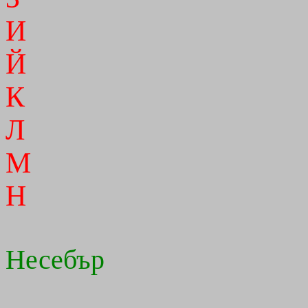
И
Й
К
Л
М
Н
Несебър