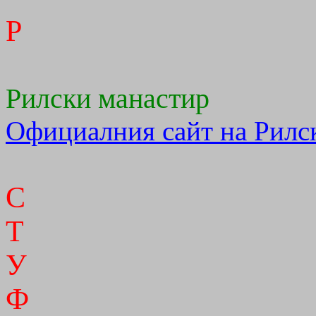
Р
Рилски манастир
Официалния сайт на Рилс
С
Т
У
Ф