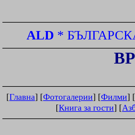
ALD
*
БЪЛГАРСК
В
[
Главна
] [
Фотогалерии
] [
Филми
] 
[
Книга за гости
] [
Аз