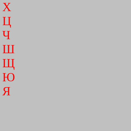
Х
Ц
Ч
Ш
Щ
Ю
Я