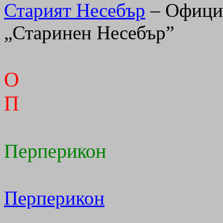
Старият Несебър
– Официа
„Старинен Несебър”
О
П
Перперикон
Перперикон