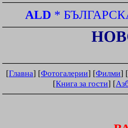
ALD
*
БЪЛГАРСК
НО
[
Главна
] [
Фотогалерии
] [
Филми
] 
[
Книга за гости
] [
Аз