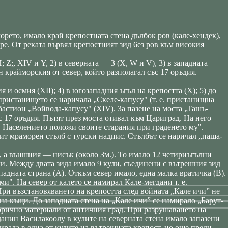
орето, имало край крепостната стена дълбок ров (кале-хендек),
дере. От реката вървял крепостният зид 6ез ров към високия
 Z;, XIV и Y, 2) в северната — 3 (X, W и V), 3) в западната —
н крайморския от север, който разполагал със 17 оръдия.
 и осмия (ХІІ); 4) в югозападния ъгъл на крепостта (X); 5) до
 пристанището се наричала „Скеле-капусу" (т. е. пристанищна
бастион „Войвода-капусу" (XIV). За пазене на моста „Ташъ-
с 17 оръдия. Пътят през моста отивал към Цариград. На него
. Населението положи своите старания при граденето му".
бит мраморен стълб с турски надпис. Стълбът се наричал „паша-
, а външния — нисък (около Зм.). То имало 12 четириъгълни
ли. Между двата зида имало 9 кули, съединени с вътрешния зид
ападната страна (А). Откъм север имало, една малка вратичка (В).
". На север от калето се намирал Кале-мегдани т. е.
При възстановяването на крепостта след войната „Кале ичи” не
на къщи. До западната стена на „Кале ичи” се намирало „Барут-
торично материали от античния град. При разрушаването на
данин Василакоолу в кулите на северната стена имало запазени
амирала в една от кулите на вътрешната крепост, но още преди