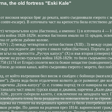
a, the old fortress "Eski Kale"
т високия морски бряг до реката, която съединявали езерото с м
 contre-escarpe). В източната част на крепостта била естествено 
) четириъгълни кули (бастиона), а именно: 1) в източната 4 — Н;
ата война 1828-1829г. всички бастиони имали по 11 оръдия, осве
ена от дебели дъбови колове.
IV) ; 2) между четвъртия и петия бастион (XIII) ; 3) между седмия
Между последните две порти е имало табия (бастион). Портата до
 ъгъл на крепостта „Русчук капусу" (X) и във втория (северен) 
 време на руско-турската война 1828-1829г. то било съоръжено съ
758 (1174 от Егира) сполетя моста божие нещастие (наводнение)
близо до новия канал, който съединява езерото с морето, бил по
д, от който вътрешния бил висок и снабден с бойници (мазгали)
не”). Двата зида били отдалечени колкото да се разминат две ко
 наречена „Буюк-капусу" (т. е. голяма порта); тя се намирала на з
таналата част имало турски къщи и джамия, наречена „Кале-джами
28г., русите съборили калето, с изключение на западната част. 
освободената площ била раздадена на новозаселили се за строеж 
радежа на стените на вътрешната крепост са били употребени в
якои релефи. По данни на родения през 1814г. варненският граж
авите. Вероятно става дума за черквата св. Теодор, която се е н