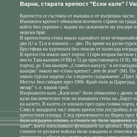
Варна, старата крепост "Ески кале" / Varn
Крепостта се състояла от външна и от вътрешна части:
Външната крепост обикаляла всичките страни на града о
който бил укрепен с зидове по склоновете му (escarpe и
морски бряг.
В крепостната стена имало единайсет (или четиринайсет
две (U и Т) и в южната — две. По време на руско-турск
Брустфера на куртината бил опасан от палисада изград
В крепостта имало шест порти: 1) при втория бастион (X
моста Таш-кьопрю (VIII) и 5) до пристанището (VII). 
порта), до Таш-кьопрю „Стамбол-капусу," в югозападния
кьопрю" имало мо¬стова крепост „tete de pont" (M). По
имало турски надпис със следното съдържание: „През 1
Мостът бил съборен през 1906. Край пътя за Цариград, 
мезар” т. е. пашов гроб.
Вътрешното кале „Кале-ичи" било обиколено с двоен зи
кули (включително тези на външната стена на „Барут-ха
на калето. В калето се влизало през една голяма порта,
Само в западната част имало крепостни постройки; в ос
крепостния площад. След превземането на Варна през 18
било изградено отново, а стените му били заравнени и 
хане”, което изпълнявало функциите на арсенал. При г
стените от руските войски били извадени и отнесени н
стенописи с образи на светци със златен ореол около гл