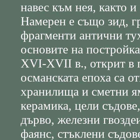
навес към нея, както и
Намерен е също зид, г
фрагменти антични тух
основите на постройка
ХVІ-ХVІІ в., открит в 
османската епоха са о
хранилища и сметни 
керамика, цели съдове
дърво, железни гвозде
фаянс, стъклени съдов