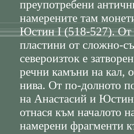
преупотребени антични
намерените там монети
Юстин І (518-527). От
пластини от сложно-съ
североизток е затворен
речни камъни на кал, 
нива. От по-долното п
на Анастасий и Юстини
отнася към началото на
намерени фрагменти к