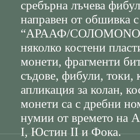
сребърна лъчева фибул
направен от обшивка с
“АРААФ/СОЛОМОNО”, 
няколко костени пласт
монети, фрагменти бит
съдове, фибули, токи,
апликация за колан, к
монети са с дребни ном
нумии от времето на А
І, Юстин II и Фока.