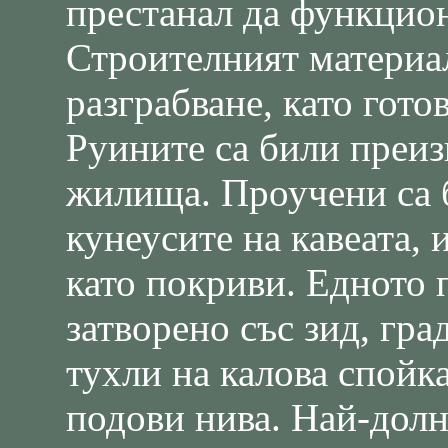
престанал да функцион
Строителният материа
разграбване, като гото
Руините са били преиз
жилища. Проучени са б
кунеусите на кавеата,
като покриви. Едното 
затворено със зид, гр
тухли на калова спойк
подови нива. Най-долн