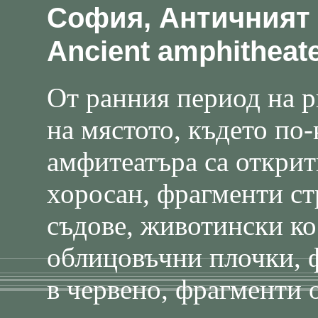
София, Античният 
Ancient amphitheat
От ранния период на ри
на мястото, където по-
амфитеатъра са открит
хоросан, фрагменти ст
съдове, животински к
облицовъчни плочки, ф
в червено, фрагменти 