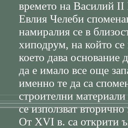
времето на Василий ІІ
Евлия Челеби споменав
намиралия се в близос
хиподрум, на който се
което дава основание 
да е имало все още за
именно те да са спомен
строителни материали
се използват вторично 
От ХVІ в. са открити ъ