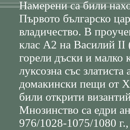
Намерени са били нахо
Първото българско цар
владичество. В проуче
клас А2 на Василий ІІ 
горели дъски и малко 
луксозна със златиста
домакински пещи от ХІ
били открити византий
Мнозинство са едри а
976/1028-1075/1080 г.,