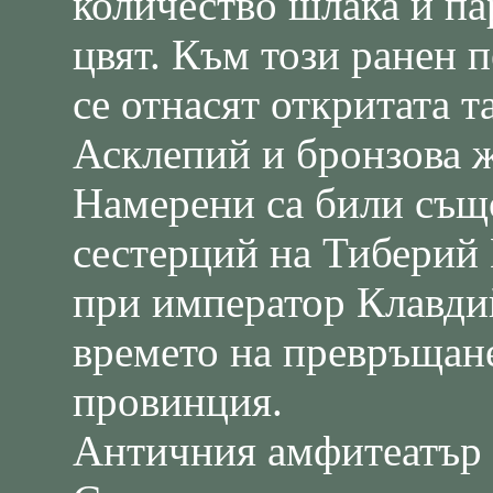
количество шлака и па
цвят. Към този ранен 
се отнасят откритата т
Асклепий и бронзова же
Намерени са били също
сестерций на Тиберий
при император Клавдий 
времето на превръщане
провинция.
Античния амфитеатър 