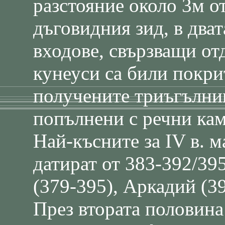
разстояние около 3м о
дъговидния зид, в два
входове, свързващи о
кунеуси са били покри
получените триъгълни
попълнени с речни кам
Най-късните за IV в. 
датират от 383-392/395
(379-395), Аркадий (3
През втората половина