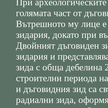
При археологическите 
голямата част от дъго
Вътрешното му лице е
зидария, докато при в
Двойният дъговиден зи
зидария и представляв
зида с обща дебелина 
строителни периода на
и дъговидния зид са с
радиални зида, оформя