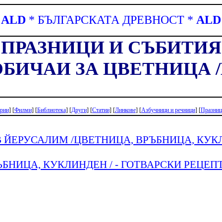
ALD
*
БЪЛГАРСКАТА ДРЕВНОСТ
*
ALD
*
ПРАЗНИЦИ И СЪБИТИЯ
БИЧАИ ЗА ЦВЕТНИЦА 
рии
] [
Филми
] [
Библиотека
] [
Други
] [
Статии
] [
Линкове
] [
Азбучници и речници
]
[
Празниц
 ЙЕРУСАЛИМ /ЦВЕТНИЦА, ВРЪБНИЦА, КУК
БНИЦА, КУКЛИНДЕН / - ГОТВАРСКИ РЕЦЕП