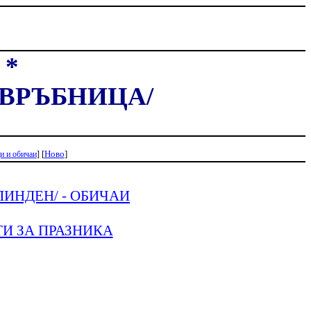
*
/ВРЪБНИЦА/
[
Ново
]
и и обичаи
]
ЛИНДЕН/ - ОБИЧАИ
ТИ ЗА ПРАЗНИКА