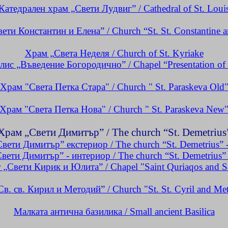
Катедрален храм „Свети Лудвиг” /
Cathedral of St. Loui
ети Константин и Елена”
/
Church
“
St
.
St
.
Constantine 
Храм „Света Неделя /
Church of St.
Kyriake
лис „Въведение Богородично” /
Chapel
“
Presentation
of
Храм "Света Петка Стара" /
Church
"
St
.
Paraskeva
Old
Храм "Света Петка Нова" /
Church
"
St
.
Paraskeva
New
Храм „Свети Димитър” /
The
church
“
St
.
Demetrius
вети Димитър” екстериор /
The
church
“
St
.
Demetrius
” 
вети Димитър” - интериор /
The
church
“
St
.
Demetrius
”
 „Свети Кирик и
Юлита
” /
Chapel
"
Saint
Quriaqos
and
S
Св
.
св
.
Кирил
и
Методий
” / Church "St. St. Cyril and Me
Малката антична базилика /
Small
ancient
Basilica