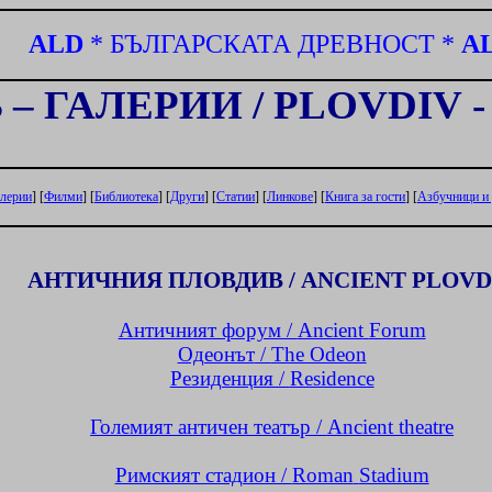
ALD
*
БЪЛГАРСКАТА ДРЕВНОСТ
*
A
 – ГАЛЕРИИ
/
PLOVDIV
лерии
] [
Филми
] [
Библиотека
] [
Други
] [
Статии
] [
Линкове
] [
Книга за гости
] [
Азбучници и
АНТИЧНИЯ ПЛОВДИВ /
ANCIENT
PLOVD
Античният форум /
Ancient
Forum
Одеонът
/
The Odeon
Резиденция /
Residence
Големият античен театър /
Ancient theatre
Римският стадион /
Roman
Stadium