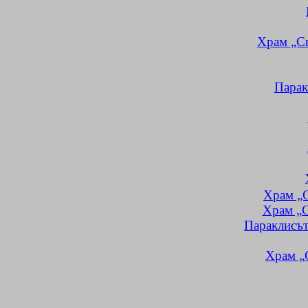
Храм „Св
Парак
Храм „С
Храм „С
Параклисът
Храм
„