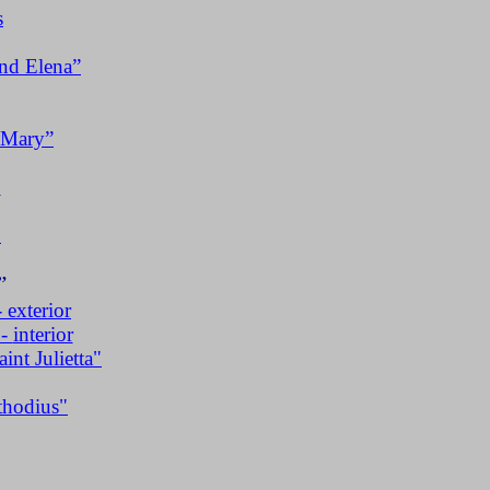
s
and Elena”
 Mary
”
"
"
”
-
exterior
 -
in
terior
aint
Julietta
"
thodius"