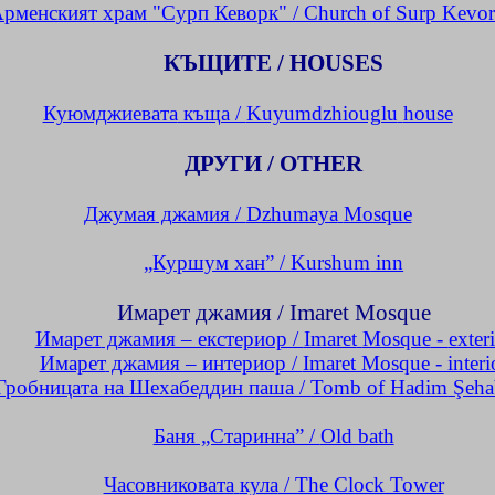
рменският храм "
Сурп
Кеворк
" /
Church
of
Surp
Kevo
КЪЩИТЕ /
HOUSES
Куюмджиевата
къща /
Kuyumdzhiouglu
house
ДРУГИ /
OTHER
Джумая
джамия /
Dzhumaya
Mosque
„Куршум хан” /
Kurshum
inn
Имарет
джамия /
Imaret
Mosque
Имарет
джамия – екстериор /
Imaret
Mosque
-
exter
Имарет
джамия – интериор /
Imaret Mosque - interi
Гробницата на
Шехабеддин
паша /
Tomb of
Hadim
Şeha
Баня „Старинна” /
Old bath
Часовниковата
кула
/ The Clock Tower