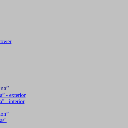
tower
ina
”
a
” -
exterior
a
” -
interior
ion
”
as"