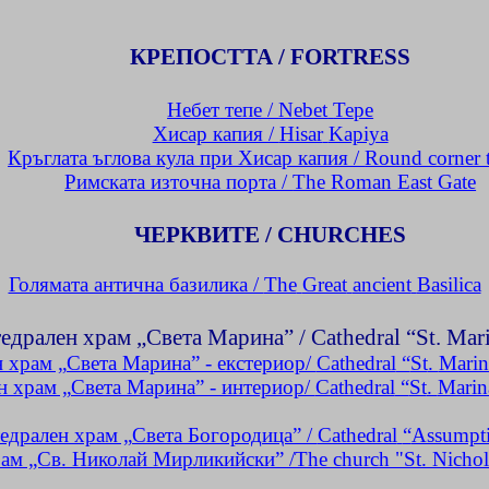
КРЕПОСТТА /
FORTRESS
Небет
тепе /
Nebet
Tepe
Хисар капия /
Hisar
Kapiya
Кръглата ъглова кула при Хисар капия /
Round corner 
Римската източна порта /
The Roman East Gate
ЧЕРКВИТЕ /
CHURCHES
Голямата антична базилика /
The
Great
ancient
Basilica
едрален храм „Света Марина” /
Cathedral “St.
Mar
 храм „Света Марина” - екстериор/
Cathedral
“
St
.
Marin
н храм „Света Марина” - интериор/
Cathedral
“
St
.
Marin
едрален храм „Света Богородица” /
Cathedral
“
Assumpt
ам „Св. Николай
Мирликийски
” /
The church "St. Nichol