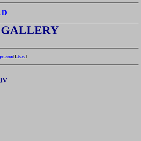
LD
-
GALLERY
[
Ново
]
 речници
]
IV