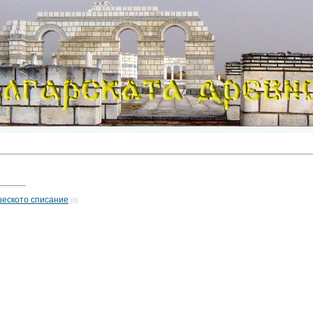
шеското списание
(0)