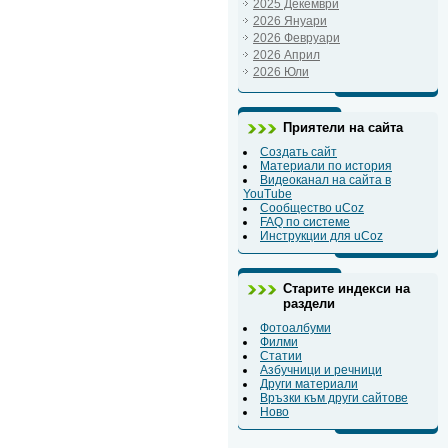
2025 Декември
2026 Януари
2026 Февруари
2026 Април
2026 Юли
Приятели на сайта
Создать сайт
Материали по история
Видеоканал на сайта в
YouTube
Сообщество uCoz
FAQ по системе
Инструкции для uCoz
Старите индекси на
раздели
Фотоалбуми
Филми
Статии
Азбучници и речници
Други материали
Връзки към други сайтове
Ново