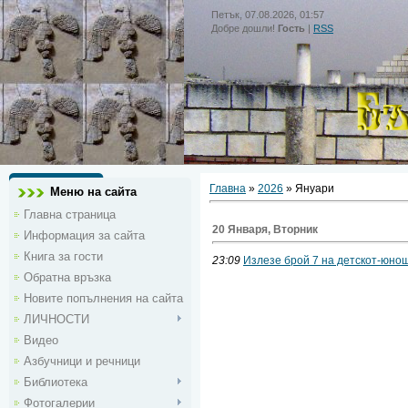
Петък, 07.08.2026, 01:57
Добре дошли!
Гость
|
RSS
Главна
»
2026
»
Януари
Меню на сайта
Главна страница
20 Января, Вторник
Информация за сайта
Книга за гости
23:09
Излезе брой 7 на детскот-юно
Обратна връзка
Новите попълнения на сайта
ЛИЧНОСТИ
Видео
Азбучници и речници
Библиотека
Фотогалерии